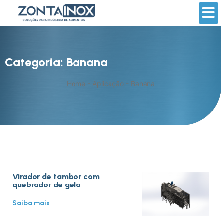
Categoria: Banana
Home
-
Aplicação
-
Banana
Virador de tambor com
quebrador de gelo
Saiba mais