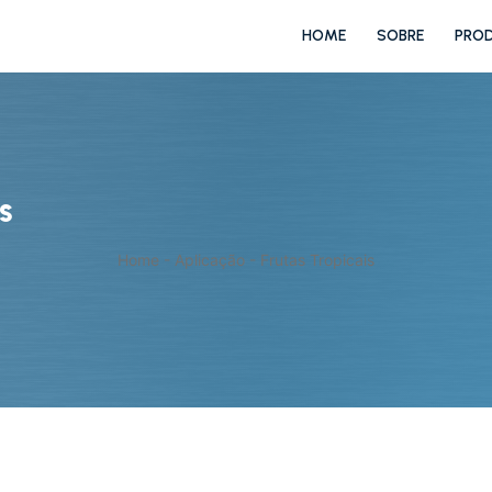
HOME
SOBRE
PRO
s
Home
-
Aplicação
-
Frutas Tropicais