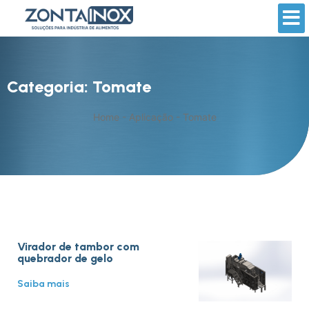
Categoria: Tomate
Home
-
Aplicação
-
Tomate
Virador de tambor com
quebrador de gelo
Saiba mais