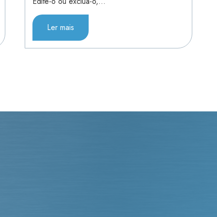
Edite-o ou exclua-o,…
Ler mais