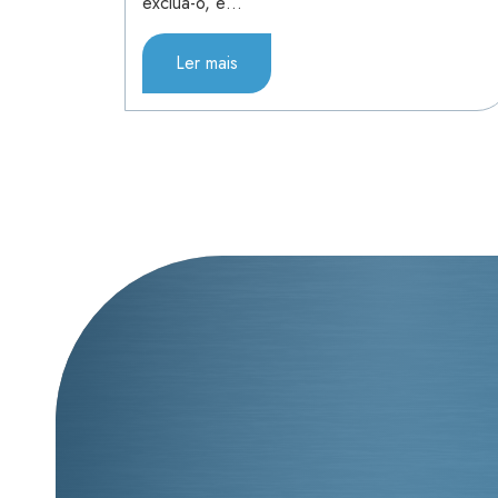
exclua-o, e…
Ler mais